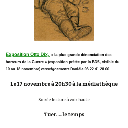
E
x
position Otto Dix,
«
la plus grande dénonciation des
horreurs de la Guerre »
(
exposition
prêtée par la BDS,
visible du
10 au 18 novembre)
r
ens
eignements
Danièle 03 22 41 28 66.
Le 17 novembre à 20h30 à la médiathèque
Soirée lecture à voix haute
Tuer…..le temps