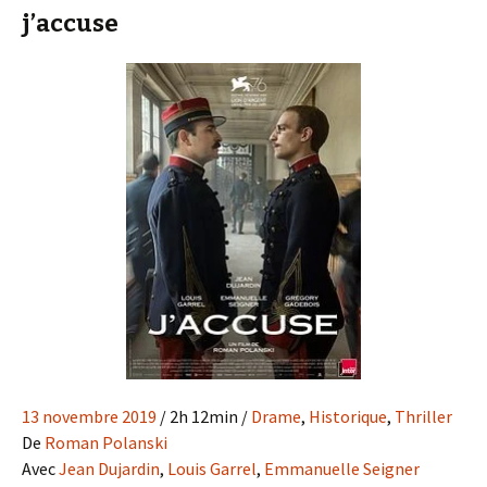
j’accuse
13 novembre 2019
/
2h 12min
/
Drame
,
Historique
,
Thriller
De
Roman Polanski
Avec
Jean Dujardin
,
Louis Garrel
,
Emmanuelle Seigner